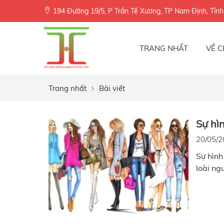
194 Đường 19/5, P Trần Tế Xương, TP Nam Định, Tỉn
TRANG NHẤT
VỀ C
Trang nhất
Bài viết
Sự hì
20/05/2
Sự hình
loài ng