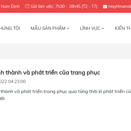
h Nam Định
Giờ làm việc: 7h30 - 18h45 (T2 - T7)
mayhtnamdi
HÚNG TÔI
MẪU SẢN PHẨM
LĨNH VỰC
KIẾN T
nh thành và phát triển của trang phục
022 04:23:00
 thành và phát triển trang phục qua từng thời kì phát triển c
ười