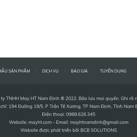
MẪU SẢN PHẨM
DỊCH VỤ
BÁO GIÁ
TUYỂN DỤNG
ty TNHH May HT Nam Định ® 2022. Bảo lưu mọi quyền. Ghi rõ ng
 chỉ:
194 Đường 19/5, P Trần Tế Xương, TP Nam Định, Tỉnh Nam 
Điện thoại:
0988.626.345
Website:
mayht.com
- Email:
mayhtnamdinh@gmail.com
Website được phát triển bởi
BCB SOLUTIONS